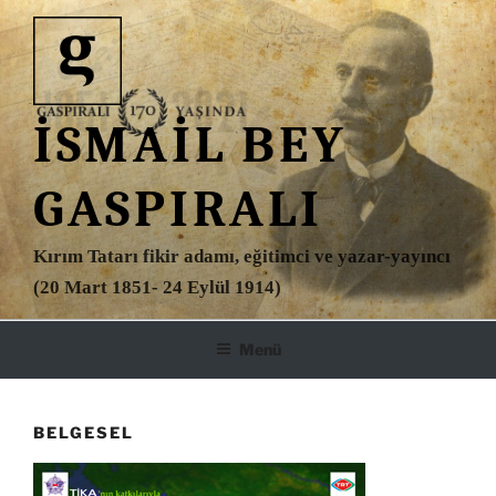
İçeriğe
geç
İSMAIL BEY
GASPIRALI
Kırım Tatarı fikir adamı, eğitimci ve yazar-yayıncı
(20 Mart 1851- 24 Eylül 1914)
Menü
BELGESEL