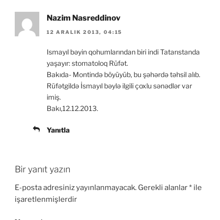
Nazim Nasreddinov
12 ARALIK 2013, 04:15
Ismayıl bəyin qohumlarından biri indi Tatarıstanda
yaşayır: stomatoloq Rüfət.
Bakıda- Montində böyüyüb, bu şəhərdə təhsil alıb.
Rüfətgildə İsmayıl bəylə ilgili çoxlu sənədlər var
imiş.
Bakı,12.12.2013.
Yanıtla
Bir yanıt yazın
E-posta adresiniz yayınlanmayacak.
Gerekli alanlar
*
ile
işaretlenmişlerdir