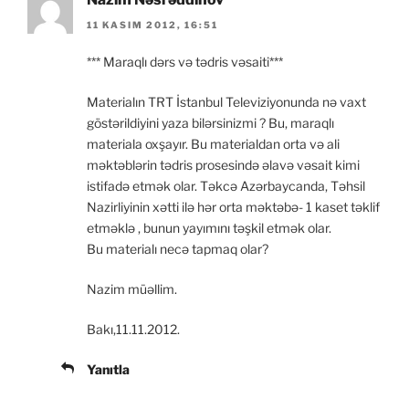
11 KASIM 2012, 16:51
*** Maraqlı dərs və tədris vəsaiti***
Materialın TRT İstanbul Televiziyonunda nə vaxt
göstərildiyini yaza bilərsinizmi ? Bu, maraqlı
materiala oxşayır. Bu materialdan orta və ali
məktəblərin tədris prosesində əlavə vəsait kimi
istifadə etmək olar. Təkcə Azərbaycanda, Təhsil
Nazirliyinin xətti ilə hər orta məktəbə- 1 kaset təklif
etməklə , bunun yayımını təşkil etmək olar.
Bu materialı necə tapmaq olar?
Nazim müəllim.
Bakı,11.11.2012.
Yanıtla