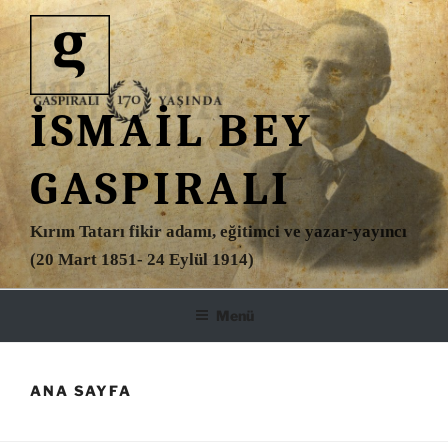
İçeriğe
geç
İSMAIL BEY
GASPIRALI
Kırım Tatarı fikir adamı, eğitimci ve yazar-yayıncı
(20 Mart 1851- 24 Eylül 1914)
Menü
ANA SAYFA